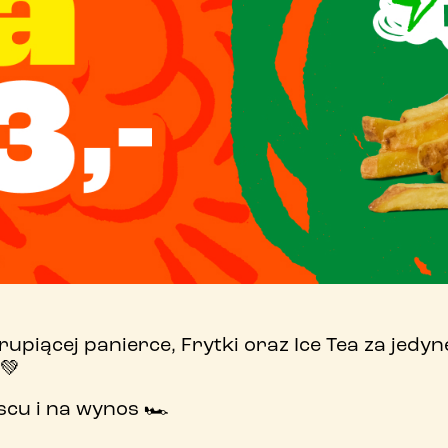
o nas
praca
kontakt
Pobierz PasiAppkę!
upiącej panierce, Frytki oraz Ice Tea za jedyn
💚
cu i na wynos 🏎️