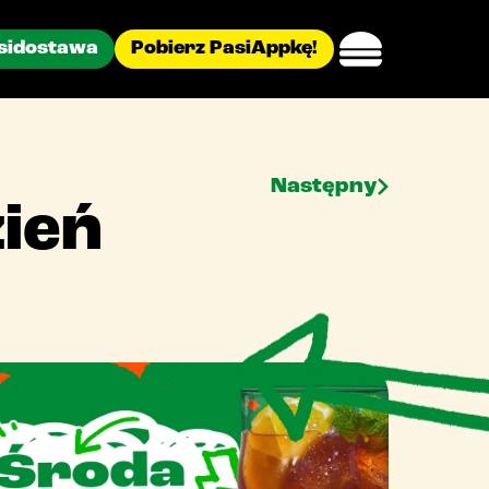
sidostawa
Pobierz PasiAppkę!
Następny
ień