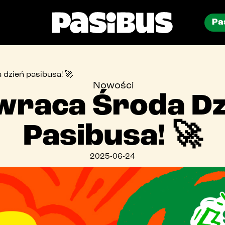
Pa
menu
dzień pasibusa! 🚀
Nowości
asidostawa
wraca Środa Dz
restauracje
Pasibusa! 🚀
aktualności
2025-06-24
blog
uro prasowe
catering