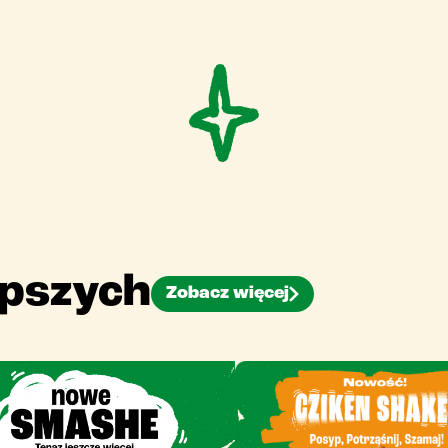
epszych
Zobacz więcej