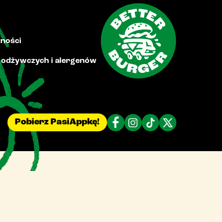
tności
i odżywczych i alergenów
Pobierz PasiAppkę!