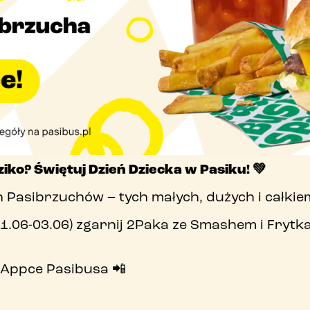
o nas
praca
kontakt
Pobierz PasiAppkę!
ziko? Świętuj Dzień Dziecka w Pasiku! 💚
 Pasibrzuchów – tych małych, dużych i całkiem
01.06-03.06) zgarnij 2Paka ze Smashem i Frytk
 Appce Pasibusa 📲