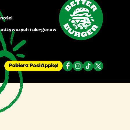
tności
i odżywczych i alergenów
Pobierz PasiAppkę!