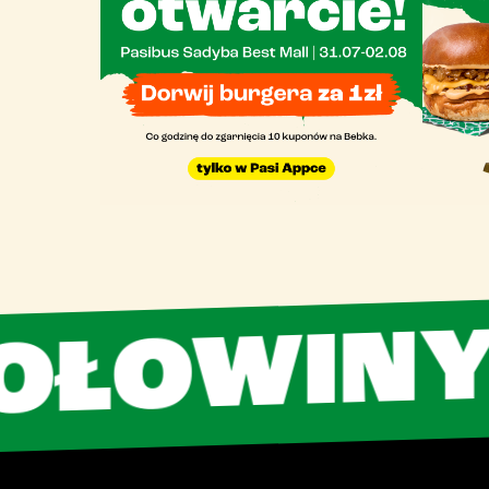
T
OWINY