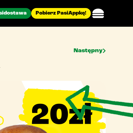
sidostawa
Pobierz PasiAppkę!
Następny
A