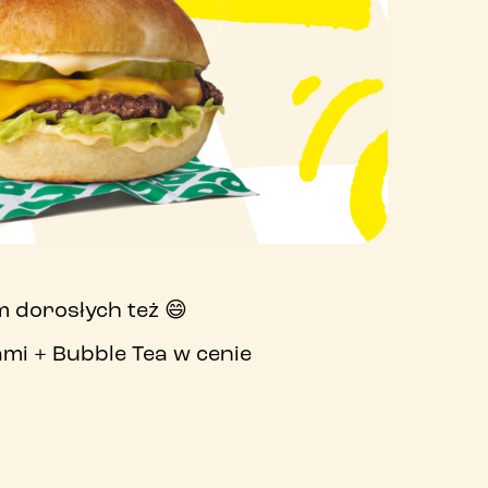
 dorosłych też 😄
ami + Bubble Tea w cenie