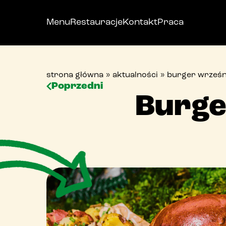
Menu
Restauracje
Kontakt
Praca
strona główna
»
aktualności
»
burger wrześni
Poprzedni
p
Burge
bi