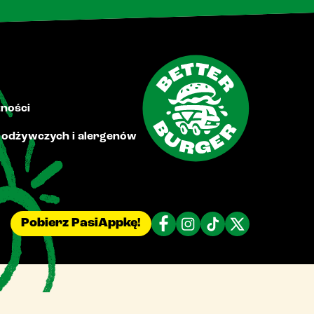
tności
i odżywczych i alergenów
Pobierz PasiAppkę!