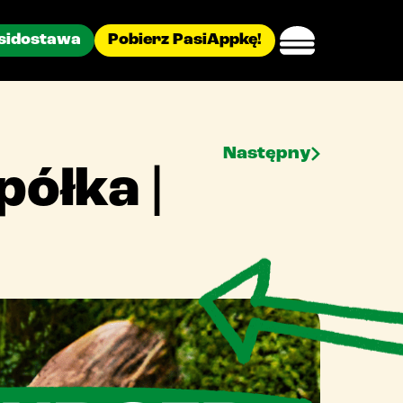
sidostawa
Pobierz PasiAppkę!
Następny
ółka |