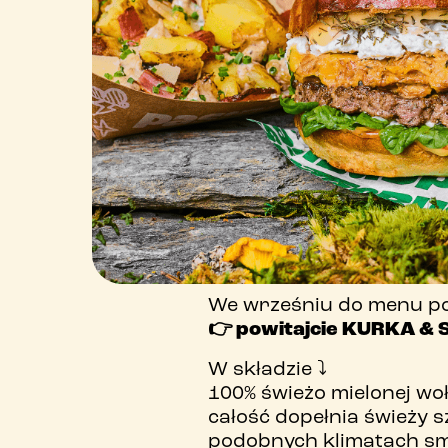
We wrześniu do menu p
👉 powitajcie KURKA & 
W składzie ⤵️
100% świeżo mielonej w
całość dopełnia świeży s
podobnych klimatach smak