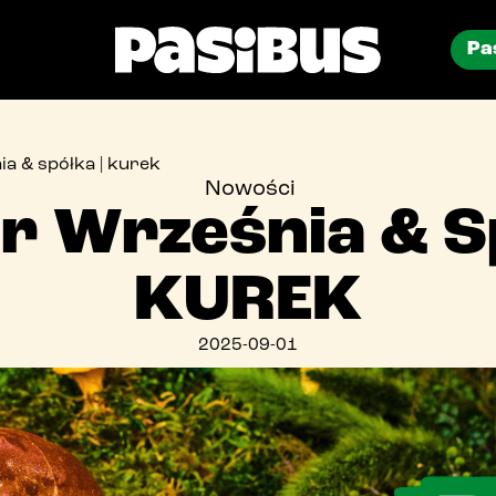
Pa
menu
a & spółka | kurek
Nowości
asidostawa
r Września & Sp
restauracje
KUREK
aktualności
2025-09-01
blog
uro prasowe
catering