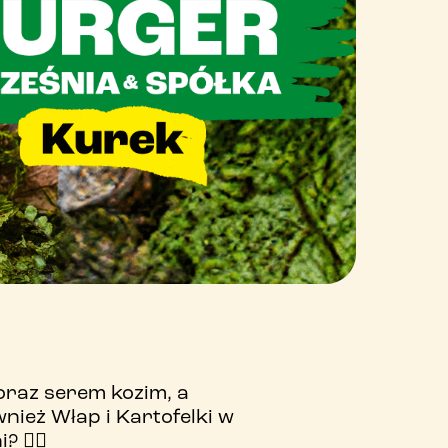
raz serem kozim, a
nież Włap i Kartofelki w
😮‍💨