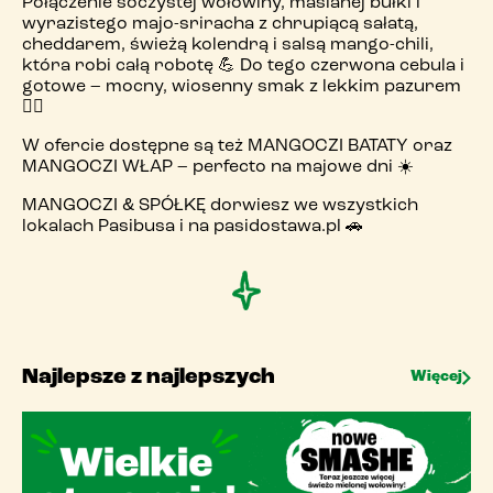
Połączenie soczystej wołowiny, maślanej bułki i
wyrazistego majo-sriracha z chrupiącą sałatą,
cheddarem, świeżą kolendrą i salsą mango-chili,
Pobierz PasiAppkę!
która robi całą robotę 💪 Do tego czerwona cebula i
gotowe – mocny, wiosenny smak z lekkim pazurem
😮‍💨
W ofercie dostępne są też MANGOCZI BATATY oraz
MANGOCZI WŁAP – perfecto na majowe dni ☀️
MANGOCZI & SPÓŁKĘ dorwiesz we wszystkich
lokalach Pasibusa i na pasidostawa.pl 🚗
Najlepsze z najlepszych
Więcej