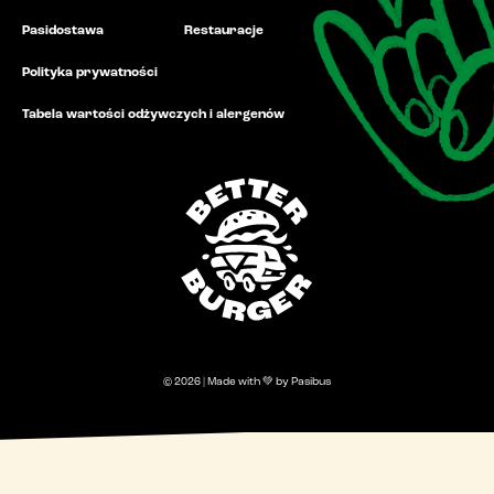
Pasidostawa
Restauracje
Polityka prywatności
Tabela wartości odżywczych i alergenów
© 2026 | Made with 💚 by Pasibus