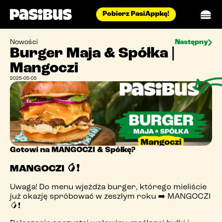
Pobierz PasiAppkę!
menu
Nowości
Następny
Burger Maja & Spółka |
pasidostawa
Mangoczi
restauracje
2025-05-05
aktualności
blog
biuro prasowe
Gotowi na MANGOCZI & Spółkę?
catering
MANGOCZI 🥭❗
o nas
Uwaga! Do menu wjeżdża burger, którego mieliście
już okazję spróbować w zeszłym roku ➡️ MANGOCZI
praca
🥭❗
kontakt