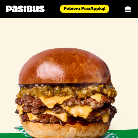
Pobierz PasiAppkę!
menu
pasidostawa
restauracje
aktualności
blog
biuro prasowe
catering
o nas
praca
kontakt