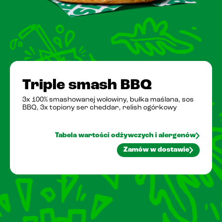
Pobierz PasiAppkę!
Triple smash BBQ
3x 100% smashowanej wołowiny, bułka maślana, sos
BBQ, 3x topiony ser cheddar, relish ogórkowy
Tabela wartości odżywczych i alergenów
Zamów w dostawie