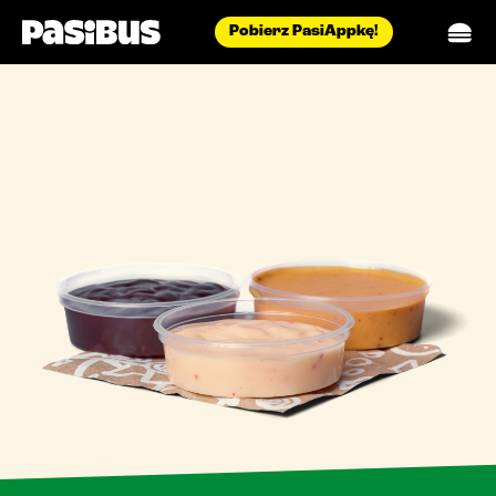
Pobierz PasiAppkę!
menu
pasidostawa
restauracje
aktualności
blog
biuro prasowe
catering
o nas
praca
kontakt