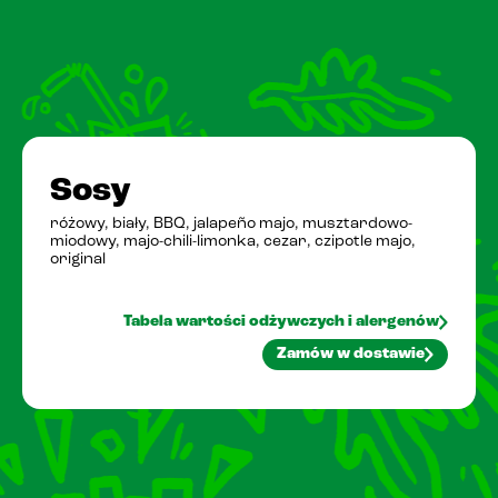
Pobierz PasiAppkę!
Sosy
różowy, biały, BBQ, jalapeño majo, musztardowo-
miodowy, majo-chili-limonka, cezar, czipotle majo,
original
Tabela wartości odżywczych i alergenów
Zamów w dostawie