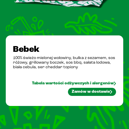
Pobierz PasiAppkę!
Bebek
100% świeżo mielonej wołowiny, bułka z sezamem, sos
różowy, grillowany boczek, sos bbq, sałata lodowa,
biała cebula, ser cheddar topiony
Tabela wartości odżywczych i alergenów
Zamów w dostawie