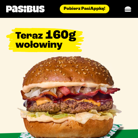
Pobierz PasiAppkę!
menu
pasidostawa
restauracje
aktualności
blog
biuro prasowe
catering
o nas
praca
kontakt