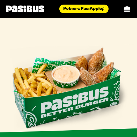
Pobierz PasiAppkę!
menu
pasidostawa
restauracje
aktualności
blog
biuro prasowe
catering
o nas
praca
kontakt