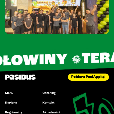
Pobierz PasiAppkę!
TERAZ 16
NY
Pobierz PasiAppkę!
Menu
Catering
Kariera
Kontakt
Regulaminy
Aktualności