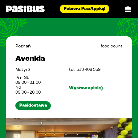
Pobierz PasiAppkę!
menu
pasidostawa
Poznań
food court
restauracje
Avenida
aktualności
Matyi 2
tel: 513 408 359
blog
Pn - Sb
09:00 - 21:00
biuro prasowe
Nd
Wystaw opinię
09:00 - 20:00
catering
Pasidostawa
o nas
praca
kontakt