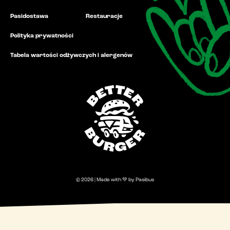
Pasidostawa
Restauracje
Polityka prywatności
Tabela wartości odżywczych i alergenów
© 2026 | Made with 💚 by Pasibus